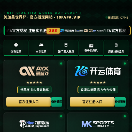
[ OFFICIAL FIFA WORLD CUP 2026™ ]
美加墨世界杯 · 官方指定网站 - 16FAFA.VIP
在线玩家:
107743
38¥
FIFA官方授权·注册实名送
FIFA官方授权·注
⚽️
🎮
🃏
🀄️
🎰
电子老虎机
体育竞猜
电竞竞猜
澳门真人赌场
彩票棋牌娱乐
★★★★★
★★★★★
世界杯 业内最高赔率
皇家马德里 官方合作伙伴
官方注册入口
官方注册入口
备份链接
备份链接