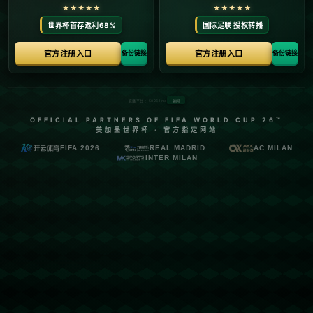
★★★★★
★★★★★
世界杯首存返利68%
国际足联 授权转播
官方注册入口
官方注册入口
备份链接
备份链接
直播平台 ：58261·me
访问
OFFICIAL PARTNERS OF FIFA WORLD CUP 26™
美加墨世界杯 · 官方指定网站
FIFA 2026
REAL MADRID
AC MILAN
INTER MILAN