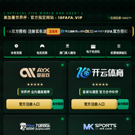
[ OFFICIAL FIFA WORLD CUP 2026™ ]
美加墨世界杯 · 官方指定网站 - 16FAFA.VIP
在线玩家:
108271
38¥
FIFA官方授权·注册实名送
FIFA官方授权·注册
⚽️
🎮
🃏
🀄️
🎰
电子老虎机
体育竞猜
电竞竞猜
澳门真人赌场
彩票棋牌娱乐
★★★★★
★★★★★
世界杯 业内最高赔率
皇家马德里 官方合作伙伴
官方注册入口
官方注册入口
备份链接
备份链接