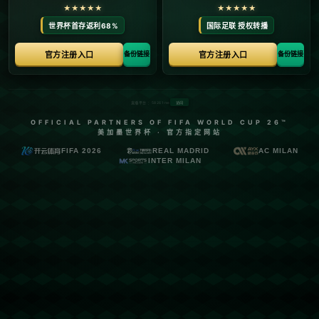
★★★★★
★★★★★
世界杯首存返利68%
国际足联 授权转播
官方注册入口
官方注册入口
备份链接
备份链接
直播平台 ：58261·me
访问
OFFICIAL PARTNERS OF FIFA WORLD CUP 26™
美加墨世界杯 · 官方指定网站
FIFA 2026
REAL MADRID
AC MILAN
INTER MILAN